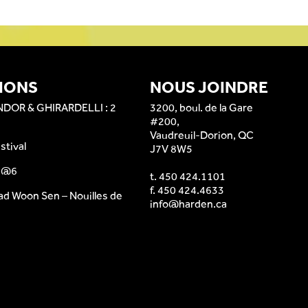
IONS
NOUS JOINDRE
NDOR & GHIRARDELLI : 2
3200, boul. de la Gare
#200,
Vaudreuil-Dorion, QC
stival
J7V 8W5
e @6
t.
450 424.1101
f. 450 424.4633
ad Woon Sen – Nouilles de
info@harden.ca
s