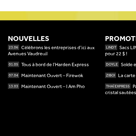
NOUVELLES
PROMOT
Célébrons les entreprises d’ici aux
Sacs LI
23.06
LINDT
Avenues Vaudreuil
pour 22 $ !
Tous à bord de l’Harden Express
Solde e
01.05
DOYLE
Maintenant Ouvert – Firewok
La cart
07.04
ZIBO!
Maintenant Ouvert – I Am Pho
P
13.03
THAÏ EXPRESS
cristal sautée