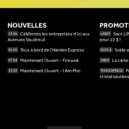
NOUVELLES
PROMOT
Célébrons les entreprises d’ici aux
Sacs LI
23.06
LINDT
Avenues Vaudreuil
pour 22 $ !
Tous à bord de l’Harden Express
Solde e
01.05
DOYLE
Maintenant Ouvert – Firewok
La cart
07.04
ZIBO!
Maintenant Ouvert – I Am Pho
P
13.03
THAÏ EXPRESS
cristal sautée