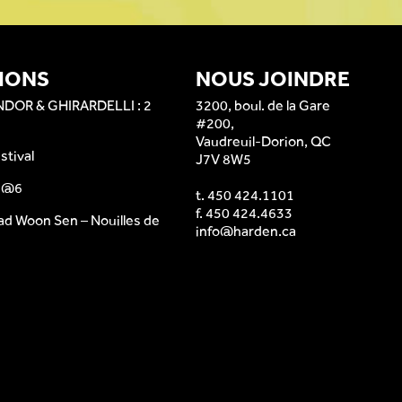
IONS
NOUS JOINDRE
NDOR & GHIRARDELLI : 2
3200, boul. de la Gare
#200,
Vaudreuil-Dorion, QC
stival
J7V 8W5
e @6
t.
450 424.1101
f. 450 424.4633
ad Woon Sen – Nouilles de
info@harden.ca
s