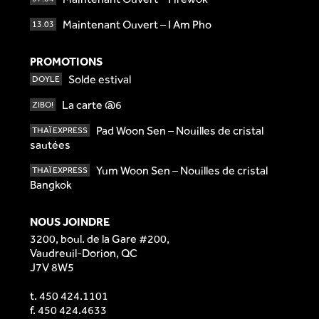
Maintenant Ouvert – I Am Pho
13.03
PROMOTIONS
Solde estival
DOYLE
La carte @6
ZIBO!
Pad Woon Sen – Nouilles de cristal
THAÏ EXPRESS
sautées
Yum Woon Sen – Nouilles de cristal
THAÏ EXPRESS
Bangkok
NOUS JOINDRE
3200, boul. de la Gare #200,
Vaudreuil-Dorion, QC
J7V 8W5
t.
450 424.1101
f. 450 424.4633