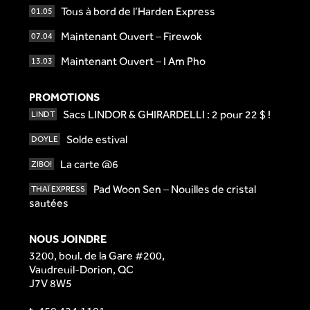
Tous à bord de l’Harden Express
01.05
Maintenant Ouvert – Firewok
07.04
Maintenant Ouvert – I Am Pho
13.03
PROMOTIONS
Sacs LINDOR & GHIRARDELLI : 2 pour 22 $ !
LINDT
Solde estival
DOYLE
La carte @6
ZIBO!
Pad Woon Sen – Nouilles de cristal
THAÏ EXPRESS
sautées
NOUS JOINDRE
3200, boul. de la Gare #200,
Vaudreuil-Dorion, QC
J7V 8W5