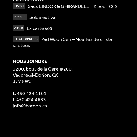
Sacs LINDOR & GHIRARDELLI : 2 pour 22 $ !
LINDT
Solde estival
DOYLE
La carte @6
ZIBO!
Pad Woon Sen – Nouilles de cristal
THAÏ EXPRESS
sautées
NOUS JOINDRE
3200, boul. de la Gare #200,
Vaudreuil-Dorion, QC
J7V 8W5
t.
450 424.1101
f. 450 424.4633
info@harden.ca