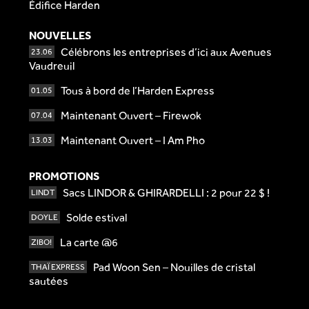
Édifice Harden
NOUVELLES
Célébrons les entreprises d’ici aux Avenues
23.06
Vaudreuil
Tous à bord de l’Harden Express
01.05
Maintenant Ouvert – Firewok
07.04
Maintenant Ouvert – I Am Pho
13.03
PROMOTIONS
Sacs LINDOR & GHIRARDELLI : 2 pour 22 $ !
LINDT
Solde estival
DOYLE
La carte @6
ZIBO!
Pad Woon Sen – Nouilles de cristal
THAÏ EXPRESS
sautées