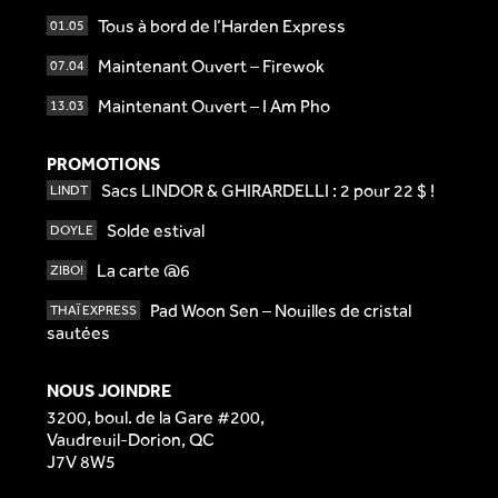
Tous à bord de l’Harden Express
01.05
Maintenant Ouvert – Firewok
07.04
Maintenant Ouvert – I Am Pho
13.03
PROMOTIONS
Sacs LINDOR & GHIRARDELLI : 2 pour 22 $ !
LINDT
Solde estival
DOYLE
La carte @6
ZIBO!
Pad Woon Sen – Nouilles de cristal
THAÏ EXPRESS
sautées
NOUS JOINDRE
3200, boul. de la Gare #200,
Vaudreuil-Dorion, QC
J7V 8W5