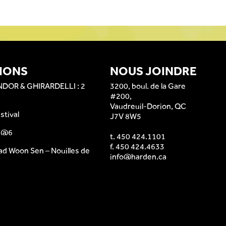
IONS
NOUS JOINDRE
NDOR & GHIRARDELLI : 2
3200, boul. de la Gare
#200,
Vaudreuil-Dorion, QC
stival
J7V 8W5
e @6
t.
450 424.1101
f. 450 424.4633
ad Woon Sen – Nouilles de
info@harden.ca
s