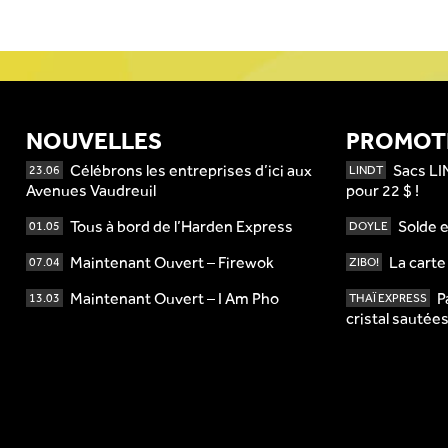
NOUVELLES
PROMOT
Célébrons les entreprises d’ici aux
Sacs LI
23.06
LINDT
Avenues Vaudreuil
pour 22 $ !
Tous à bord de l’Harden Express
Solde e
01.05
DOYLE
Maintenant Ouvert – Firewok
La cart
07.04
ZIBO!
Maintenant Ouvert – I Am Pho
P
13.03
THAÏ EXPRESS
cristal sautée