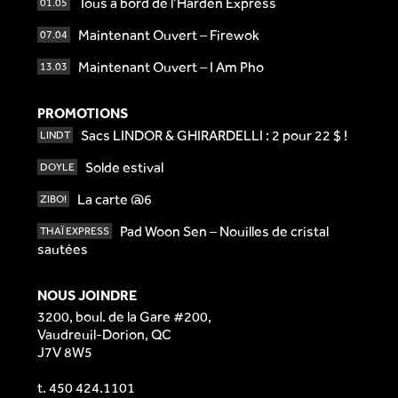
Tous à bord de l’Harden Express
01.05
Maintenant Ouvert – Firewok
07.04
Maintenant Ouvert – I Am Pho
13.03
PROMOTIONS
Sacs LINDOR & GHIRARDELLI : 2 pour 22 $ !
LINDT
Solde estival
DOYLE
La carte @6
ZIBO!
Pad Woon Sen – Nouilles de cristal
THAÏ EXPRESS
sautées
NOUS JOINDRE
3200, boul. de la Gare #200,
Vaudreuil-Dorion, QC
J7V 8W5
t.
450 424.1101