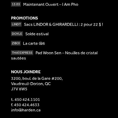
Maintenant Ouvert – I Am Pho
13.03
PROMOTIONS
Sacs LINDOR & GHIRARDELLI : 2 pour 22 $ !
LINDT
Solde estival
DOYLE
La carte @6
ZIBO!
Pad Woon Sen – Nouilles de cristal
THAÏ EXPRESS
sautées
NOUS JOINDRE
3200, boul. de la Gare #200,
Vaudreuil-Dorion, QC
J7V 8W5
t.
450 424.1101
f. 450 424.4633
info@harden.ca