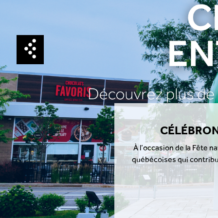
CÉLÉBRONS LES ENTREPRISES 
À l’occasion de la Fête nationale du Québec, nous somm
québécoises qui contribuent à faire des Avenues Vaudreu
et de
EN SAV