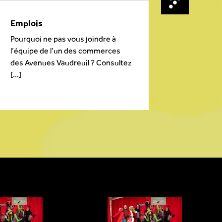
Emplois
Le petit trai
Pourquoi ne pas vous joindre à
Vivez votre exp
l’équipe de l’un des commerces
shopping en fam
des Avenues Vaudreuil ? Consultez
Harden Express
[...]
du Harden [...]