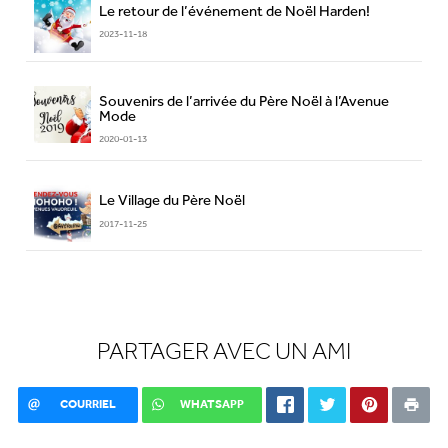
Le retour de l’événement de Noël Harden!
2023-11-18
Souvenirs de l’arrivée du Père Noël à l’Avenue
Mode
2020-01-13
Le Village du Père Noël
2017-11-25
PARTAGER AVEC UN AMI
COURRIEL
WHATSAPP