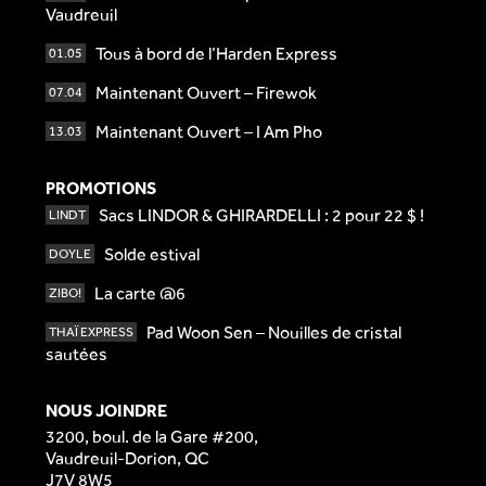
Vaudreuil
Tous à bord de l’Harden Express
01.05
Maintenant Ouvert – Firewok
07.04
Maintenant Ouvert – I Am Pho
13.03
PROMOTIONS
Sacs LINDOR & GHIRARDELLI : 2 pour 22 $ !
LINDT
Solde estival
DOYLE
La carte @6
ZIBO!
Pad Woon Sen – Nouilles de cristal
THAÏ EXPRESS
sautées
NOUS JOINDRE
3200, boul. de la Gare #200,
Vaudreuil-Dorion, QC
J7V 8W5